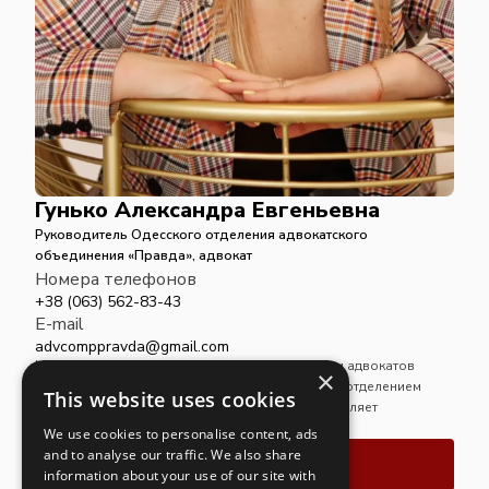
Гунько Александра Евгеньевна
Руководитель Одесского отделения адвокатского
объединения «Правда», адвокат
Номера телефонов
+38 (063) 562-83-43
E-mail
advcomppravda@gmail.com
Магистр права, член Национальной ассоциации адвокатов
×
Украины. Обеспечивает руководство Одесским отделением
This website uses cookies
адвокатского объединения «Правда» и осуществляет
адвокатскую практику в его рамках.
We use cookies to personalise content, ads
and to analyse our traffic. We also share
Связаться
information about your use of our site with