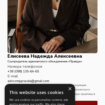
Елисеева Надежда Алексеевна
Соучредитель адвокатского объединения «Правда»
Номера телефонов
+38 (098) 135-64-65
E-mail
advcomppravda@gmail.com
Адвокат, магистр права, член Национальной ассоциации
×
адвокатов Украины. Является соучредителем адвокатского
This website uses cookies
объединения «Правда» и осуществляет адвокатскую практику в
его рамках.
We use cookies to personalise content, ads
and to analyse our traffic. We also share