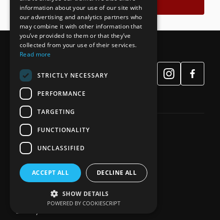
Связаться
information about your use of our site with
our advertising and analytics partners who
may combine it with other information that
you’ve provided to them or that they’ve
collected from your use of their services.
Read more
STRICTLY NECESSARY
PERFORMANCE
TARGETING
FUNCTIONALITY
65039, 🇺🇦 Україна, м. Одеса
UNCLASSIFIED
вул. Фонтанська дорога 4а
33028, 🇺🇦 Україна, м. Рівне
вул. Соборна 67, офіс 1
ACCEPT ALL
DECLINE ALL
+38 (098) 135-64-65
0506310712z@gmail.com
SHOW DETAILS
POWERED BY COOKIESCRIPT
SEO by Site Ok