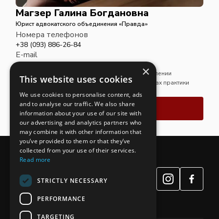
Магзер Галина Богдановна
Юрист адвокатского объединения «Правда»
Номера телефонов
+38 (093) 886-26-84
E-mail
advcomppravda@gmail.com
×
Магистр права. Специализируется на предоставлении
This website uses cookies
юридических услуг и сопровождении дел в рамках практики
адвокатского объединения «Правда».
We use cookies to personalise content, ads
and to analyse our traffic. We also share
Связаться
information about your use of our site with
our advertising and analytics partners who
may combine it with other information that
you’ve provided to them or that they’ve
collected from your use of their services.
Read more
STRICTLY NECESSARY
PERFORMANCE
TARGETING