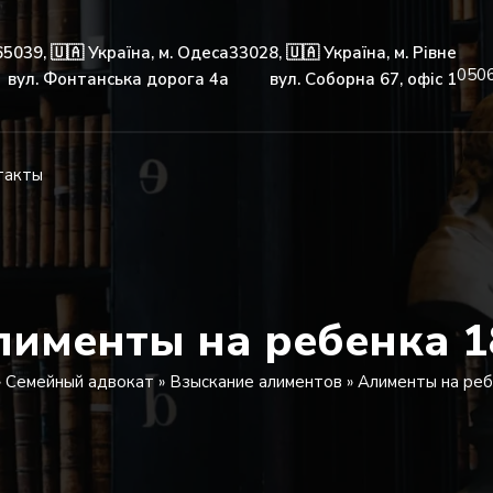
65039, 🇺🇦 Україна, м. Одеса
33028, 🇺🇦 Україна, м. Рівне
050
вул. Фонтанська дорога 4а
вул. Соборна 67, офіс 1
такты
лименты на ребенка 1
»
Семейный адвокат
»
Взыскание алиментов
»
Алименты на реб