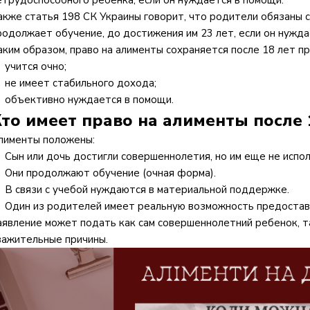
етрудоспособного ребенка, если он нуждается в помощи.
акже статья 198 СК Украины говорит, что родители обязаны
родолжает обучение, до достижения им 23 лет, если он нужда
аким образом, право на алименты сохраняется после 18 лет пр
учится очно;
не имеет стабильного дохода;
объективно нуждается в помощи.
то имеет право на алименты после 
лименты положены:
Сын или дочь достигли совершеннолетия, но им еще не испол
Они продолжают обучение (очная форма).
В связи с учебой нуждаются в материальной поддержке.
Один из родителей имеет реальную возможность предостав
аявление может подать как сам совершеннолетний ребенок, та
важительные причины.