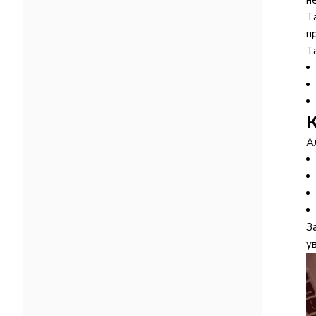
н
Т
п
Т
К
А
З
у