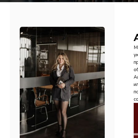
М
у
п
о
А
и
п
с