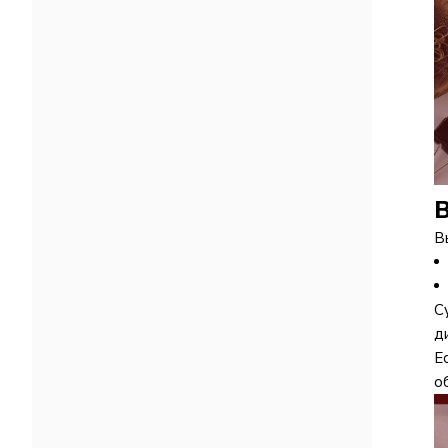
В
В
С
д
Е
о