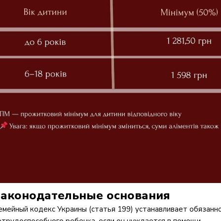
Законодательные основания
емейный кодекс Украины (статья 199) устанавливает обязан