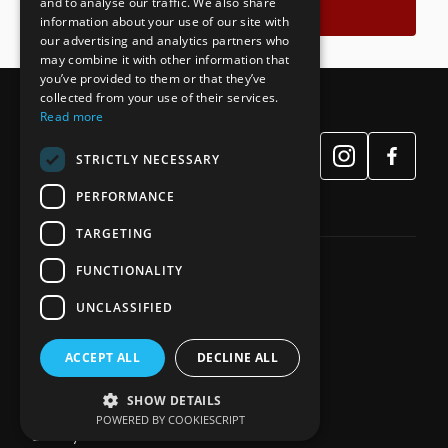
and to analyse our traffic. We also share
Связаться
information about your use of our site with
our advertising and analytics partners who
may combine it with other information that
you’ve provided to them or that they’ve
collected from your use of their services.
Read more
STRICTLY NECESSARY
PERFORMANCE
TARGETING
FUNCTIONALITY
65039, 🇺🇦 Україна, м. Одеса
UNCLASSIFIED
вул. Фонтанська дорога 4а
33028, 🇺🇦 Україна, м. Рівне
вул. Соборна 67, офіс 1
ACCEPT ALL
DECLINE ALL
+38 (098) 135-64-65
0506310712z@gmail.com
SHOW DETAILS
POWERED BY COOKIESCRIPT
SEO by Site Ok