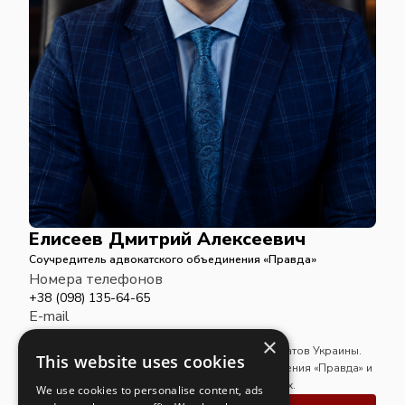
Елисеев Дмитрий Алексеевич
Соучредитель адвокатского объединения «Правда»
Номера телефонов
+38 (098) 135-64-65
E-mail
advcomppravda@gmail.com
×
Адвокат. Член Национальной ассоциации адвокатов Украины.
This website uses cookies
Является соучредителем адвокатского объединения «Правда» и
осуществляет адвокатскую практику в его рамках.
We use cookies to personalise content, ads