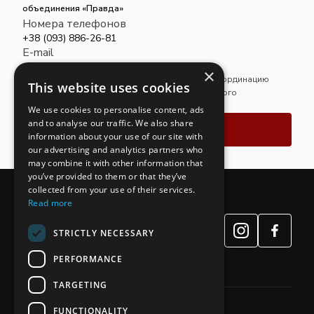
объединения «Правда»
Номера телефонов
+38 (093) 886-26-81
E-mail
advcomppravda@gmail.com
×
Магистр права. Обеспечивает руководство и координацию
This website uses cookies
деятельности Ровненского отделения адвокатского
объединения «Правда».
We use cookies to personalise content, ads
and to analyse our traffic. We also share
Связаться
information about your use of our site with
our advertising and analytics partners who
may combine it with other information that
you’ve provided to them or that they’ve
collected from your use of their services.
Read more
STRICTLY NECESSARY
PERFORMANCE
TARGETING
FUNCTIONALITY