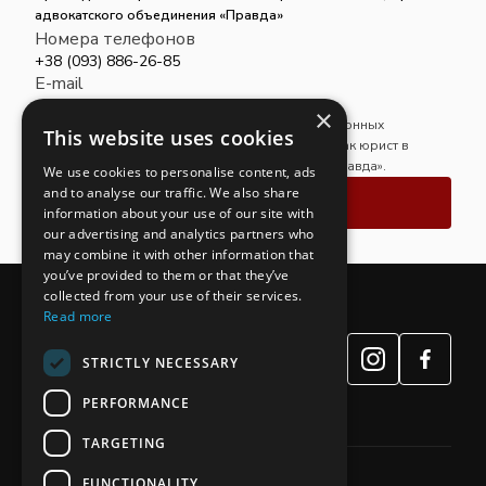
адвокатского объединения «Правда»
Номера телефонов
+38 (093) 886-26-85
E-mail
advcomppravda@gmail.com
×
Магистр права. Возглавляет направление пенсионных
This website uses cookies
правоотношений и обеспечивает ведение дел как юрист в
рамках практики адвокатского объединения «Правда».
We use cookies to personalise content, ads
and to analyse our traffic. We also share
Связаться
information about your use of our site with
our advertising and analytics partners who
may combine it with other information that
you’ve provided to them or that they’ve
collected from your use of their services.
Read more
STRICTLY NECESSARY
PERFORMANCE
TARGETING
FUNCTIONALITY