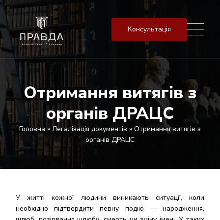
Консультація
Отримання витягів з
органів ДРАЦС
Головна
»
Легалізація документів
»
Отримання витягів з
органів ДРАЦС
У житті кожної людини виникають ситуації, коли
необхідно підтвердити певну подію — народження,
шлюб, розірвання шлюбу, смерть чи зміну імені. У таких