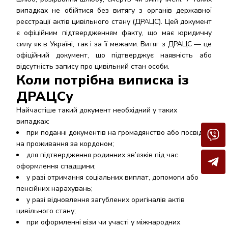
випадках не обійтися без витягу з органів державної
реєстрації актів цивільного стану (ДРАЦС). Цей документ
є офіційним підтвердженням факту, що має юридичну
силу як в Україні, так і за її межами. Витяг з ДРАЦС — це
офіційний документ, що підтверджує наявність або
відсутність запису про цивільний стан особи.
Коли потрібна виписка із
ДРАЦСу
Найчастіше такий документ необхідний у таких
випадках:
при поданні документів на громадянство або посвідку
на проживання за кордоном;
для підтвердження родинних зв’язків під час
оформлення спадщини;
у разі отримання соціальних виплат, допомоги або
пенсійних нарахувань;
у разі відновлення загублених оригіналів актів
цивільного стану;
при оформленні візи чи участі у міжнародних