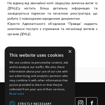
На відміну від звичайної копії свідоцтва, виписка-витяг із
ДРАЦСу містить більш детальну інформацію та
засвідчується підписом та печаткою реєстратора, що
робить її повноцінним юридичним документом.
Юристи Адвокатського об’єднання “Правда” надають
комплексні послуги з отримання та легалізації витягів з
органів ДРАЦС.
×
This website uses cookies
We use cookies to personalise content, ads
and to analyse our traffic. We also share
information about your use of our site with
our advertising and analytics partners who
may combine it with other information that
you’ve provided to them or that they’ve
collected from your use of their services.
Read more
STRICTLY NECESSARY