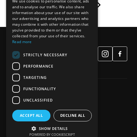
We use cookies to personalise content, ads
1
2
3
and to analyse our traffic. We also share
information about your use of our site with
our advertising and analytics partners who
may combine it with other information that
you’ve provided to them or that they’ve
collected from your use of their services.
Read more
STRICTLY NECESSARY
PERFORMANCE
TARGETING
FUNCTIONALITY
65039, 🇺🇦 Україна, м. Одеса
UNCLASSIFIED
вул. Фонтанська дорога 4а
33028, 🇺🇦 Україна, м. Рівне
вул. Соборна 67, офіс 1
ACCEPT ALL
DECLINE ALL
+38 (098) 135-64-65
advcomppravda@gmail.com
SHOW DETAILS
POWERED BY COOKIESCRIPT