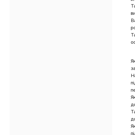
Т
в
В
р
Т
о
Я
з
Н
п
п
Я
д
Т
д
Я
пі