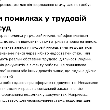
 перешкодою для підтвердження стажу, але потребує
 помилках у трудовій
суд
ерез помилки у трудовій книжці, найефективнішим
д дозволяє відновити стаж і отримати право на пенсію.
 визнає записи у трудовій книжці, вимагає додаткові
наченні пенсії через нібито недостатній стаж. Такі
ують реальні обставини трудової діяльності людини.
ків документів, а з факту роботи. Це принципова
вої книжки або інших доказів видно, що людина дійсно
очностей
лки роботодавця при оформленні документів. Неналежне
ня людини права на соціальний захист і пенсію
на формальних недоліках у документах. Наприклад,
є підставою для незарахування стажу, якщо інші дані