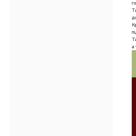
г
Т
д
К
п
Т
а