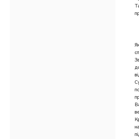
Т
п
Я
с
З
д
в
С
п
п
В
в
К
н
п