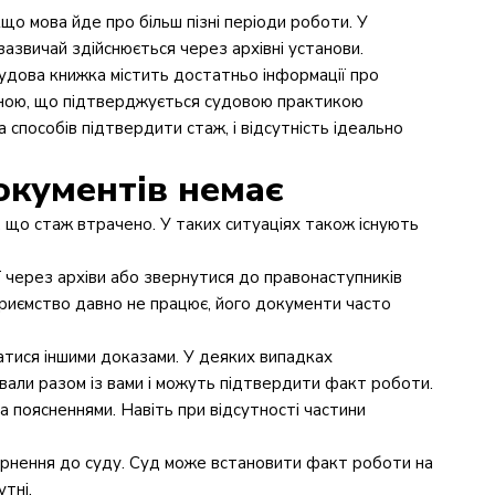
о мова йде про більш пізні періоди роботи. У
зазвичай здійснюється через архівні установи.
удова книжка містить достатньо інформації про
аною, що підтверджується судовою практикою
а способів підтвердити стаж, і відсутність ідеально
окументів немає
, що стаж втрачено. У таких ситуаціях також існують
 через архіви або звернутися до правонаступників
приємство давно не працює, його документи часто
ися іншими доказами. У деяких випадках
вали разом із вами і можуть підтвердити факт роботи.
 поясненнями. Навіть при відсутності частини
ернення до суду. Суд може встановити факт роботи на
утні.