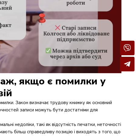
аж, якщо є помилки у
вій
омилки. Закон визначає трудову книжку як основний
точностей записи можуть бути достатніми для
льні недоліки, такі як відсутність печатки, неточності
ймають більш справедливу позицію і виходять з того, що