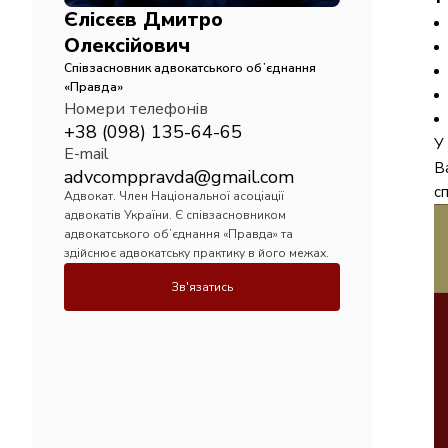
Єлісєєв Дмитро
Олексійович
Співзасновник адвокатського обʼєднання
«Правда»
Номери телефонів
+38 (098) 135-64-65
У
E-mail
В
advcomppravda@gmail.com
с
Адвокат. Член Національної асоціації
адвокатів України. Є співзасновником
адвокатського обʼєднання «Правда» та
здійснює адвокатську практику в його межах.
Зв'язатись