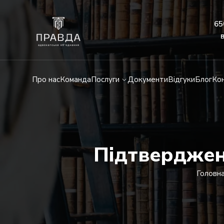
65
Про нас
Команда
Послуги
Документи
Відгуки
Блог
Ко
Підтверджен
Головн