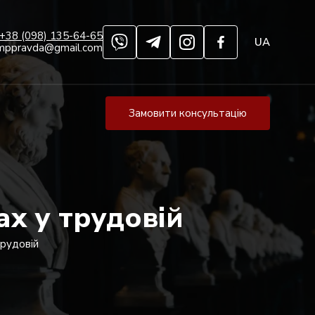
+38 (098) 135-64-65
UA
mppravda@gmail.com
Замовити консультацію
х у трудовій
рудовій