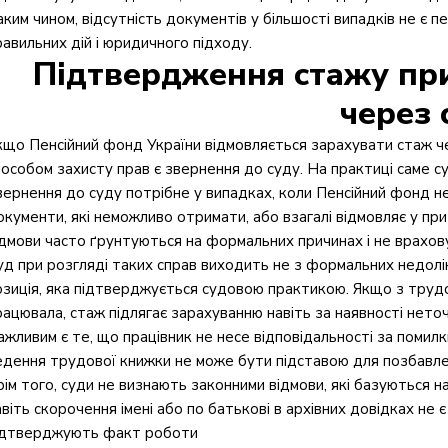
аким чином, відсутність документів у більшості випадків не є
равильних дій і юридичного підходу.
Підтвердження стажу при
через 
кщо Пенсійний фонд України відмовляється зарахувати стаж ч
пособом захисту прав є звернення до суду. На практиці саме су
вернення до суду потрібне у випадках, коли Пенсійний фонд не
окументи, які неможливо отримати, або взагалі відмовляє у приз
ідмови часто ґрунтуються на формальних причинах і не врахов
уд при розгляді таких справ виходить не з формальних недолі
озиція, яка підтверджується судовою практикою. Якщо з трудо
рацювала, стаж підлягає зарахуванню навіть за наявності нет
ажливим є те, що працівник не несе відповідальності за поми
едення трудової книжки не може бути підставою для позбавлен
рім того, суди не визнають законними відмови, які базуються 
авіть скорочення імені або по батькові в архівних довідках не 
ідтверджують факт роботи