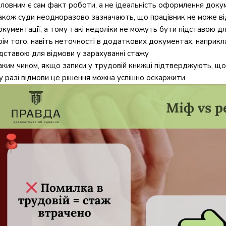
оловним є сам факт роботи, а не ідеальність оформлення доку
акож суди неодноразово зазначають, що працівник не може ві
окументації, а тому такі недоліки не можуть бути підставою д
рім того, навіть неточності в додаткових документах, наприклад
ідставою для відмови у зарахуванні стажу
аким чином, якщо записи у трудовій книжці підтверджують, що
 у разі відмови це рішення можна успішно оскаржити.