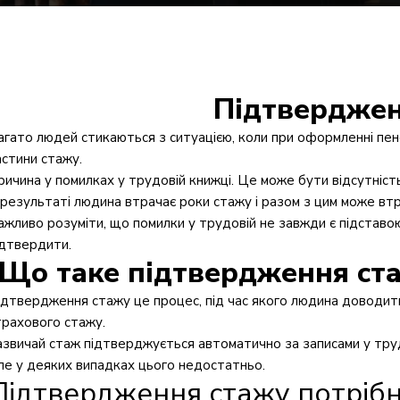
Підтверджен
агато людей стикаються з ситуацією, коли при оформленні пенс
астини стажу.
ричина у помилках у трудовій книжці. Це може бути відсутність
 результаті людина втрачає роки стажу і разом з цим може вт
ажливо розуміти, що помилки у трудовій не завжди є підставо
ідтвердити.
Що таке підтвердження ста
ідтвердження стажу це процес, під час якого людина доводить
трахового стажу.
азвичай стаж підтверджується автоматично за записами у труд
ле у деяких випадках цього недостатньо.
Підтвердження стажу потрібн