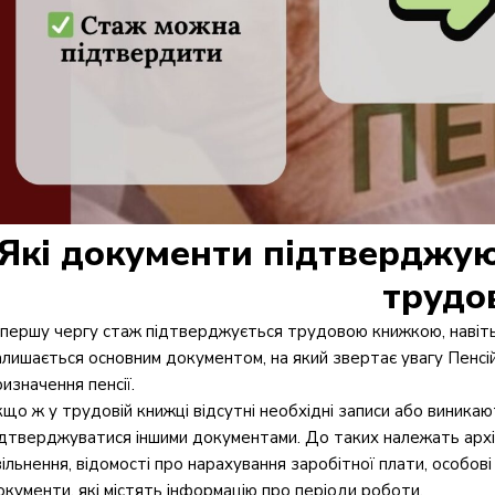
Які документи підтверджую
трудо
 першу чергу стаж підтверджується трудовою книжкою, навіть 
алишається основним документом, на який звертає увагу Пенсі
ризначення пенсії.
кщо ж у трудовій книжці відсутні необхідні записи або виника
ідтверджуватися іншими документами. До таких належать архівн
вільнення, відомості про нарахування заробітної плати, особові
окументи, які містять інформацію про періоди роботи.