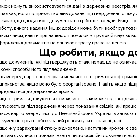
акож можуть використовуватися дані з державних реєстрів, якщ
ипадках, коли підприємство ліквідоване, підтвердження стажу 
ажливо, що додаткові документи потрібні не завжди. Якщо тр
оботу, вимога надання інших довідок може бути необґрунтов
аким чином, навіть при наявності помилок у трудовій існує кільк
формлених документів не означає втрату права на пенсію.
Що робити, якщо д
кщо документів, які підтверджують стаж, немає, це не означає
аконні способи його підтвердження.
асамперед варто перевірити можливість отримання інформації
ідприємства, якщо воно було реорганізоване. Навіть якщо під
ередаються до державних архівів.
кщо отримати документи неможливо, стаж може підтверджуват
опускається підтвердження через показання свідків, які працю
акож варто звернутися до Пенсійний фонд України із заявою та
окументів орган зобов’язаний розглянути всі наявні дані.
кщо ж у зарахуванні стажу відмовлено, наступним кроком є зв
дставі сукупності доказів, навіть якщо офіційні документи відс