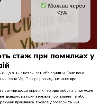
ть стаж при помилках у
вій
якщо в ній є неточності або помилки. Саме вона
йний фонд України при розгляді питання про
ють сумніви щодо окремих періодів роботи, стаж може
і довідки, виписки з наказів про прийняття або
 рахунки працівника, трудові договори та інші