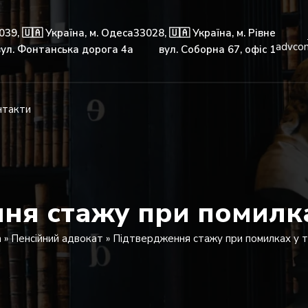
039, 🇺🇦 Україна, м. Одеса
33028, 🇺🇦 Україна, м. Рівне
advco
вул. Фонтанська дорога 4а
вул. Соборна 67, офіс 1
нтакти
ня стажу при помилка
а
»
Пенсійний адвокат
»
Підтвердження стажу при помилках у т