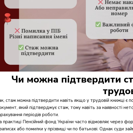
Чи можна підтвердити ст
трудо
ак, стаж можна підтвердити навіть якщо у трудовій книжці є п
окумент, який підтверджує стаж, тому навіть за наявності не
арахування періодів роботи.
а практиці Пенсійний фонд України часто відмовляє через форма
 записах або помилки у прізвищі чи по батькові. Однак суди за