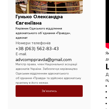
Гунько Олександра
Євгеніївна
Керівник Одеського відділення
адвокатського обʼєднання «Правда»,
адвокат
Номери телефонів
+38 (063) 562-83-43
Я
E-mail
advcomppravda@gmail.com
д
Магістр права, член Національної асоціації
адвокатів України. Забезпечує керівництво
Одеським відділенням адвокатського
Д
обʼєднання «Правда» та здійснює адвокатську
п
практику в його межах.
Зв'язатись