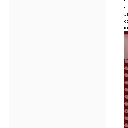
З
о
в