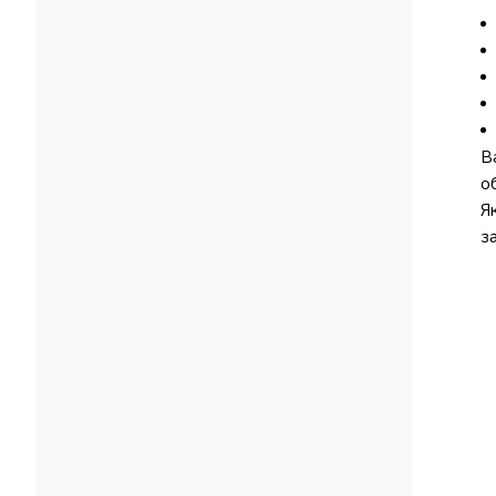
В
об
Я
з