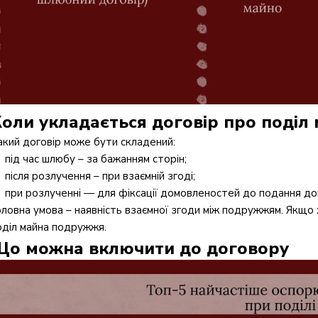
оли укладається договір про поді
акий договір може бути складений:
під час шлюбу – за бажанням сторін;
після розлучення – при взаємній згоді;
при розлученні — для фіксації домовленостей до подання д
оловна умова – наявність взаємної згоди між подружжям. Якщо х
оділ майна подружжя.
Що можна включити до договору