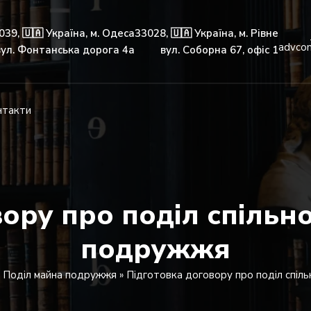
039, 🇺🇦 Україна, м. Одеса
33028, 🇺🇦 Україна, м. Рівне
advco
вул. Фонтанська дорога 4а
вул. Соборна 67, офіс 1
нтакти
вору про поділ спільн
подружжя
»
Поділ майна подружжя
»
Підготовка договору про поділ спіл