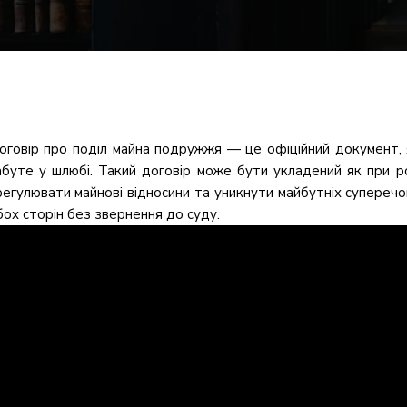
оговір про поділ майна подружжя — це офіційний документ, як
абуте у шлюбі. Такий договір може бути укладений як при р
регулювати майнові відносини та уникнути майбутніх суперечо
бох сторін без звернення до суду.