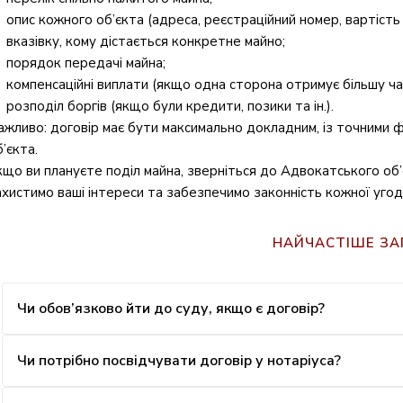
опис кожного об’єкта (адреса, реєстраційний номер, вартість
вказівку, кому дістається конкретне майно;
порядок передачі майна;
компенсаційні виплати (якщо одна сторона отримує більшу ча
розподіл боргів (якщо були кредити, позики та ін.).
ажливо: договір має бути максимально докладним, із точними
’єкта.
кщо ви плануєте поділ майна, зверніться до Адвокатського об’
ахистимо ваші інтереси та забезпечимо законність кожної угод
НАЙЧАСТІШЕ З
Чи обов’язково йти до суду, якщо є договір?
Чи потрібно посвідчувати договір у нотаріуса?