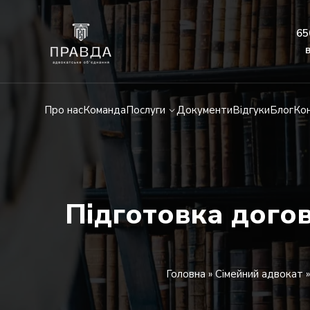
65
Про нас
Команда
Послуги
Документи
Відгуки
Блог
Ко
Підготовка дого
Головна
»
Сімейний адвокат