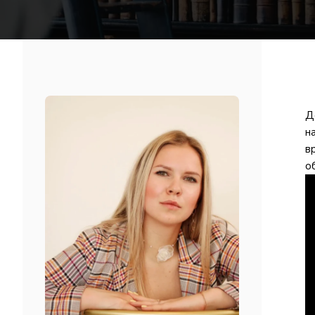
Д
н
в
о