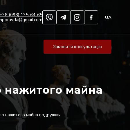
+38 (098) 135-64-65
UA
mppravda@gmail.com
Замовити консультацію
о нажитого майна
ьно нажитого майна подружжя