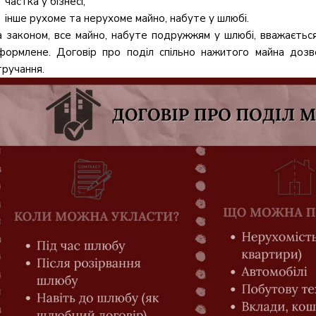
частка у бізнесі;
інше рухоме та нерухоме майно, набуте у шлюбі.
а законом, все майно, набуте подружжям у шлюбі, вважається
формлене. Договір про поділ спільно нажитого майна дозв
тручання.