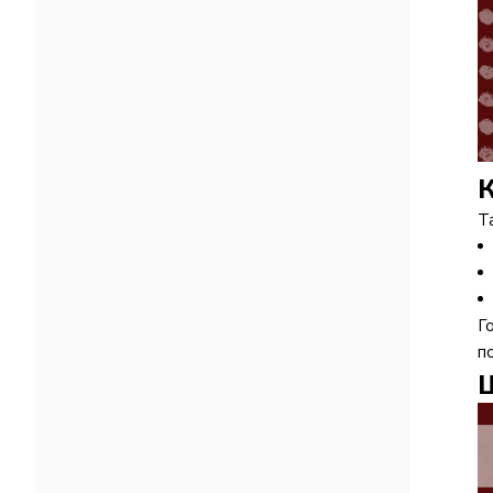
К
Т
Г
п