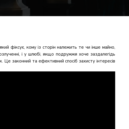
ий фіксує, кому із сторін належить те чи інше майно,
озлученні, і у шлюбі, якщо подружжя хоче заздалегідь
к. Це законний та ефективний спосіб захисту інтересів