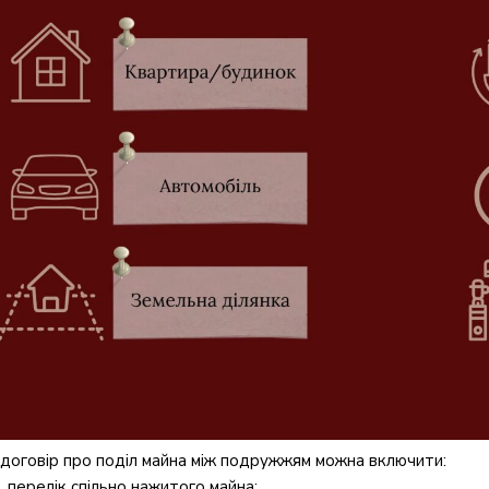
 договір про поділ майна між подружжям можна включити:
перелік спільно нажитого майна;