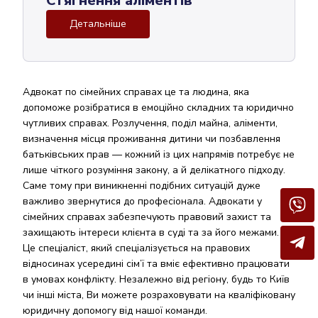
Стягнення аліментів
Детальніше
Адвокат по сімейних справах це та людина, яка
допоможе розібратися в емоційно складних та юридично
чутливих справах. Розлучення, поділ майна, аліменти,
визначення місця проживання дитини чи позбавлення
батьківських прав — кожний із цих напрямів потребує не
лише чіткого розуміння закону, а й делікатного підходу.
Саме тому при виникненні подібних ситуацій дуже
важливо звернутися до професіонала. Адвокати у
сімейних справах забезпечують правовий захист та
захищають інтереси клієнта в суді та за його межами.
Це спеціаліст, який спеціалізується на правових
відносинах усередині сім’ї та вміє ефективно працювати
в умовах конфлікту. Незалежно від регіону, будь то Київ
чи інші міста, Ви можете розраховувати на кваліфіковану
юридичну допомогу від нашої команди.