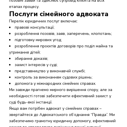
позовні заяви та здійснює супровід клієнта на всіх
етапах процесу.
Послуги сімейного адвоката
Перелік юридичних послуг включає:
правові консультації;
розроблення позовів, заяв, заперечень, клопотань;
підготовку мирових угод;
розроблення проєктів договорів про поділ майна та
утримання дітей;
збирання доказів;
захист інтересів у суді;
представництво у виконавчій службі;
контроль за виконанням судових рішень;
допомога у міжнародних сімейних справах.
Ми завжди прагнемо мирного вирішення спору, але за
необхідності готові забезпечити ефективний захист у
суді будь-якої інстанції.
Якщо вам потрібен адвокат у сімейних справах –
звертайтеся до Адвокатського об’єднання “Правда”. Ми
забезпечимо грамотну юридичну допомогу, ефективний