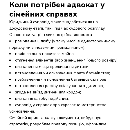
Коли потрібен адвокат у
сімейних справах
Юридичний супровід може знадобитися як на
досудовому етапі, так і під час судового розгляду.
Основні ситуації, в яких потрібна допомога:
розірвання шлюбу (у тому числі в односторонньому
порядку чи з іноземним громадянином);
поділ спільно нажитого майна;
стягнення аліментів (або зменшення їхнього розміру);
визначення місця проживання дитини;
встановлення чи оскарження факту батьківства;
позбавлення чи поновлення батьківських прав;
встановлення графіку спілкування з дитиною;
згода на виїзд дитини для кордон;
визнання шлюбу недійсним;
супровід у справах про сурогатне материнство,
усиновлення.
Сімейний юрист аналізує документи, вибудовує
стратегію, розробляє правову позицію, оформлює