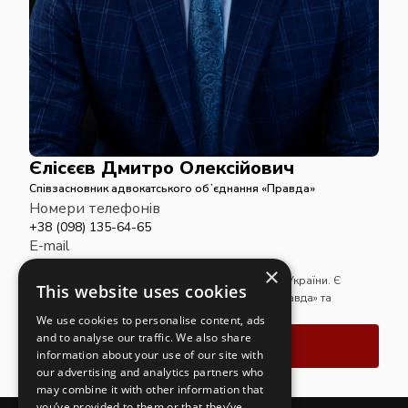
Єлісєєв Дмитро Олексійович
Співзасновник адвокатського обʼєднання «Правда»
Номери телефонів
+38 (098) 135-64-65
E-mail
advcomppravda@gmail.com
×
Адвокат. Член Національної асоціації адвокатів України. Є
This website uses cookies
співзасновником адвокатського обʼєднання «Правда» та
здійснює адвокатську практику в його межах.
We use cookies to personalise content, ads
and to analyse our traffic. We also share
Зв'язатись
information about your use of our site with
our advertising and analytics partners who
may combine it with other information that
you’ve provided to them or that they’ve