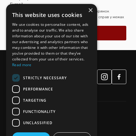
E-mail
×
Магістр права. Провідний юрист, яка очолює напрямок
This website uses cookies
кредитних правовідносин та забезпечує ведення справ у межах
практики адвокатського обʼєднання «Правда».
We use cookies to personalise content, ads
and to analyse our traffic. We also share
Зв'язатись
information about your use of our site with
our advertising and analytics partners who
may combine it with other information that
you’ve provided to them or that they’ve
collected from your use of their services.
Read more
STRICTLY NECESSARY
PERFORMANCE
TARGETING
FUNCTIONALITY
65039, 🇺🇦 Україна, м. Одеса
UNCLASSIFIED
вул. Фонтанська дорога 4а
33028, 🇺🇦 Україна, м. Рівне