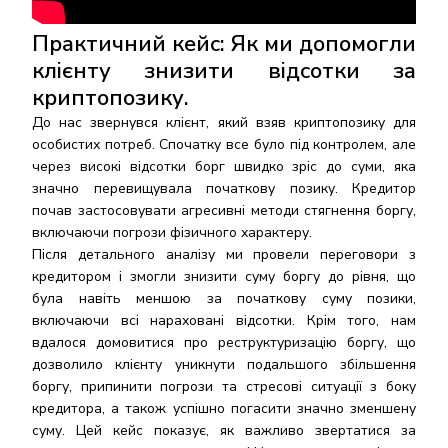
Практичний кейс: Як ми допомогли
клієнту знизити відсотки за
криптопозику
.
До нас звернувся клієнт, який взяв криптопозику для
особистих потреб. Спочатку все було під контролем, але
через високі відсотки борг швидко зріс до суми, яка
значно перевищувала початкову позику. Кредитор
почав застосовувати агресивні методи стягнення боргу,
включаючи погрози фізичного характеру.
Після детального аналізу ми провели переговори з
кредитором і змогли знизити суму боргу до рівня, що
була навіть меншою за початкову суму позики,
включаючи всі нараховані відсотки. Крім того, нам
вдалося домовитися про реструктуризацію боргу, що
дозволило клієнту уникнути подальшого збільшення
боргу, припинити погрози та стресові ситуації з боку
кредитора, а також успішно погасити значно зменшену
суму. Цей кейс показує, як важливо звертатися за