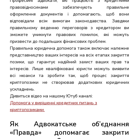
Професійні адвокати, які працюють з кредитними
правовідносинами забезпечують правильне
оформлення документів і допомагають, щоб вони
відповідали всім вимогам законодавства. Завдяки
правильному веденню переговорів з кредитором ви
зможете уникнути правових помилок, які можуть
призвести до подальших фінансових проблем.
Правильна юридична допомога також включає належне
представництво ваших інтересів на всіх етапах закриття
позики, що гарантує надійний захист ваших прав та
інтересів. Лише кваліфіковані юристи можуть виявити
всі нюанси та зробити так, щоб процес закриття
криптопозики не створював додаткових юридичних
ускладнень.
Дивиться відео на нашому Ютуб каналі:
Допомога у вирішенні кредитних питань з
криптопозиками.
Як Адвокатське об’єднання
«Правда» допомагає закрити