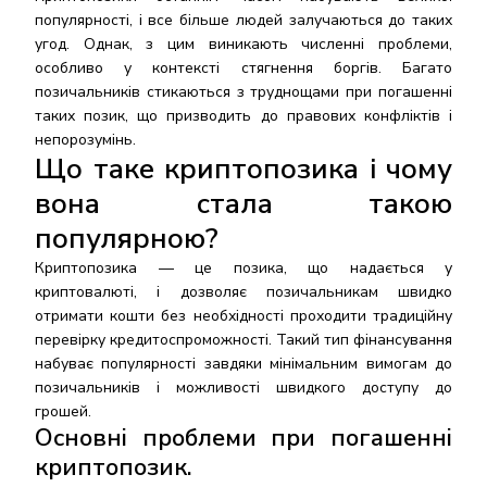
популярності, і все більше людей залучаються до таких
угод. Однак, з цим виникають численні проблеми,
особливо у контексті стягнення боргів. Багато
позичальників стикаються з труднощами при погашенні
таких позик, що призводить до правових конфліктів і
непорозумінь.
Що таке криптопозика і чому
вона стала такою
популярною
?
Криптопозика — це позика, що надається у
криптовалюті, і дозволяє позичальникам швидко
отримати кошти без необхідності проходити традиційну
перевірку кредитоспроможності. Такий тип фінансування
набуває популярності завдяки мінімальним вимогам до
позичальників і можливості швидкого доступу до
грошей.
Основні проблеми при погашенні
криптопозик
.