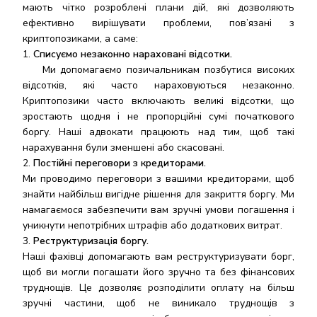
мають чітко розроблені плани дій, які дозволяють
ефективно вирішувати проблеми, пов’язані з
криптопозиками, а саме:
Списуємо незаконно нараховані відсотки.
Ми допомагаємо позичальникам позбутися високих
відсотків, які часто нараховуються незаконно.
Криптопозики часто включають великі відсотки, що
зростають щодня і не пропорційні сумі початкового
боргу. Наші адвокати працюють над тим, щоб такі
нарахування були зменшені або скасовані.
Постійні переговори з кредиторами.
Ми проводимо переговори з вашими кредиторами, щоб
знайти найбільш вигідне рішення для закриття боргу. Ми
намагаємося забезпечити вам зручні умови погашення і
уникнути непотрібних штрафів або додаткових витрат.
Реструктуризація боргу.
Наші фахівці допомагають вам реструктуризувати борг,
щоб ви могли погашати його зручно та без фінансових
труднощів. Це дозволяє розподілити оплату на більш
зручні частини, щоб не виникало труднощів з