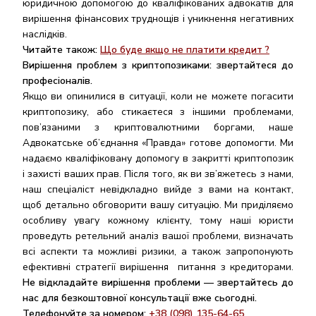
юридичною допомогою до кваліфікованих адвокатів для
вирішення фінансових труднощів і уникнення негативних
наслідків.
Читайте також:
Що буде якщо не платити кредит ?
Вирішення проблем з криптопозиками: звертайтеся до
професіоналів.
Якщо ви опинилися в ситуації, коли не можете погасити
криптопозику, або стикаєтеся з іншими проблемами,
пов’язаними з криптовалютними боргами, наше
Адвокатське об’єднання «Правда» готове допомогти. Ми
надаємо кваліфіковану допомогу в закритті криптопозик
і захисті ваших прав. Після того, як ви зв’яжетесь з нами,
наш спеціаліст невідкладно вийде з вами на контакт,
щоб детально обговорити вашу ситуацію. Ми приділяємо
особливу увагу кожному клієнту, тому наші юристи
проведуть ретельний аналіз вашої проблеми, визначать
всі аспекти та можливі ризики, а також запропонують
ефективні стратегії вирішення питання з кредиторами.
Не відкладайте вирішення проблеми — звертайтесь до
нас для безкоштовної консультації вже сьогодні.
Телефонуйте за номером:
+38 (098) 135-64-65