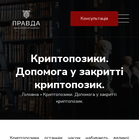
Консультація
Криптопозики.
Допомога у закритті
криптопозик.
Головна
»
Криптопозики. Допомога у закритті
криптопозик.
Криптопозики останнім часом набувають великої