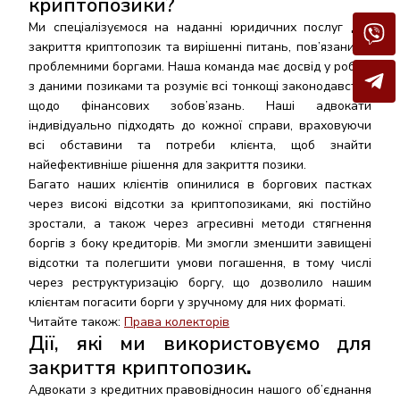
криптопозики?
Ми спеціалізуємося на наданні юридичних послуг для
закриття криптопозик та вирішенні питань, пов’язаних з
проблемними боргами. Наша команда має досвід у роботі
з даними позиками та розуміє всі тонкощі законодавства
щодо фінансових зобов’язань. Наші адвокати
індивідуально підходять до кожної справи, враховуючи
всі обставини та потреби клієнта, щоб знайти
найефективніше рішення для закриття позики.
Багато наших клієнтів опинилися в боргових пастках
через високі відсотки за криптопозиками, які постійно
зростали, а також через агресивні методи стягнення
боргів з боку кредиторів. Ми змогли зменшити завищені
відсотки та полегшити умови погашення, в тому числі
через реструктуризацію боргу, що дозволило нашим
клієнтам погасити борги у зручному для них форматі.
Читайте також:
Права колекторів
Дії, які ми в
икористовуємо
для
закриття криптопозик
.
Адвокати з кредитних правовідносин нашого об’єднання