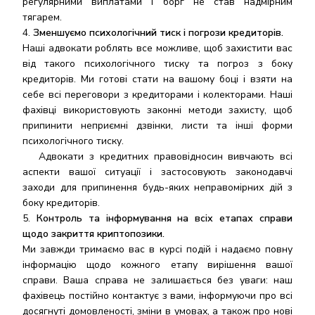
регулярними виплатами і борг не став надмірним
тягарем.
Зменшуємо психологічний тиск і погрози кредиторів.
Наші адвокати роблять все можливе, щоб захистити вас
від такого психологічного тиску та погроз з боку
кредиторів. Ми готові стати на вашому боці і взяти на
себе всі переговори з кредиторами і колекторами. Наші
фахівці використовують законні методи захисту, щоб
припинити неприємні дзвінки, листи та інші форми
психологічного тиску.
Адвокати з кредитних правовідносин вивчають всі
аспекти вашої ситуації і застосовують законодавчі
заходи для припинення будь-яких неправомірних дій з
боку кредиторів.
Контроль та інформування на всіх етапах справи
щодо закриття криптопозики.
Ми завжди тримаємо вас в курсі подій і надаємо повну
інформацію щодо кожного етапу вирішення вашої
справи. Ваша справа не залишається без уваги: наш
фахівець постійно контактує з вами, інформуючи про всі
досягнуті домовленості, зміни в умовах, а також про нові