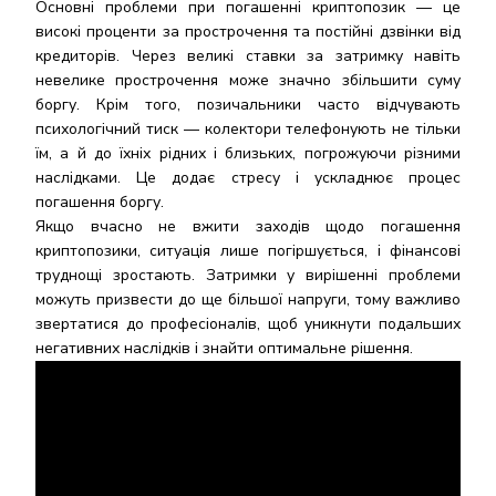
Основні проблеми при погашенні криптопозик — це
високі проценти за прострочення та постійні дзвінки від
кредиторів. Через великі ставки за затримку навіть
невелике прострочення може значно збільшити суму
боргу. Крім того, позичальники часто відчувають
психологічний тиск — колектори телефонують не тільки
їм, а й до їхніх рідних і близьких, погрожуючи різними
наслідками. Це додає стресу і ускладнює процес
погашення боргу.
Якщо вчасно не вжити заходів щодо погашення
криптопозики, ситуація лише погіршується, і фінансові
труднощі зростають. Затримки у вирішенні проблеми
можуть призвести до ще більшої напруги, тому важливо
звертатися до професіоналів, щоб уникнути подальших
негативних наслідків і знайти оптимальне рішення.