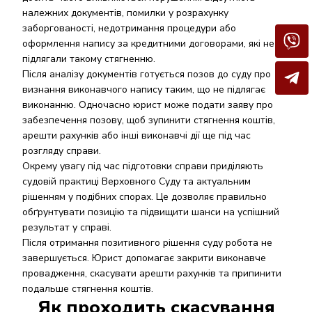
належних документів, помилки у розрахунку
заборгованості, недотримання процедури або
оформлення напису за кредитними договорами, які не
підлягали такому стягненню.
Після аналізу документів готується позов до суду про
визнання виконавчого напису таким, що не підлягає
виконанню. Одночасно юрист може подати заяву про
забезпечення позову, щоб зупинити стягнення коштів,
арешти рахунків або інші виконавчі дії ще під час
розгляду справи.
Окрему увагу під час підготовки справи приділяють
судовій практиці Верховного Суду та актуальним
рішенням у подібних спорах. Це дозволяє правильно
обґрунтувати позицію та підвищити шанси на успішний
результат у справі.
Після отримання позитивного рішення суду робота не
завершується. Юрист допомагає закрити виконавче
провадження, скасувати арешти рахунків та припинити
подальше стягнення коштів.
Як проходить скасування