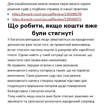
Для ознайомлення нижче можна переглянути окремі
рішення судів у подібних справах із нашої практики.
https://reyestr.court.gov.ua/Review/136398278
https://reyestr.court.gov.ua/Review/136590072
Що робити, якщо кошти вже
були стягнуті
У багатьох випадках люди звертаються за юридичною
допомогою вже після того, як приватний виконавець
встиг списати частину коштів із рахунків або заробітної
плати. Однак навіть у такій ситуації це не означає, що
захистити свої права вже неможливо.
Як правило, першим етапом є саме визнання
виконавчого напису нотаріуса таким, що не підлягає
виконанню. Саме рішення суду про скасування
виконавчого напису створює правові підстави для
подальшого вирішення питання щодо повернення
безпідставно стягнутих коштів.
Тому навіть якщо кошти вже були списані, важливо не
зволікати та своєчасно розпочати юридичний супровід