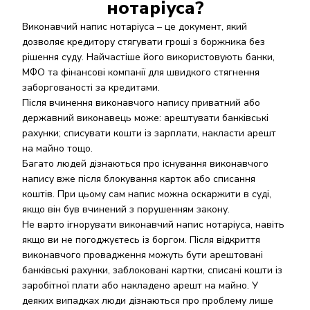
нотаріуса?
Виконавчий напис нотаріуса – це документ, який
дозволяє кредитору стягувати гроші з боржника без
рішення суду. Найчастіше його використовують банки,
МФО та фінансові компанії для швидкого стягнення
заборгованості за кредитами.
Після вчинення виконавчого напису приватний або
державний виконавець може: арештувати банківські
рахунки; списувати кошти із зарплати, накласти арешт
на майно тощо.
Багато людей дізнаються про існування виконавчого
напису вже після блокування карток або списання
коштів. При цьому сам напис можна оскаржити в суді,
якщо він був вчинений з порушенням закону.
Не варто ігнорувати виконавчий напис нотаріуса, навіть
якщо ви не погоджуєтесь із боргом. Після відкриття
виконавчого провадження можуть бути арештовані
банківські рахунки, заблоковані картки, списані кошти із
заробітної плати або накладено арешт на майно. У
деяких випадках люди дізнаються про проблему лише