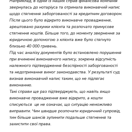
Наприклад, в одній із наших справ фінансова компанія
звернулась до нотаріуса та отримала виконавчий напис
щодо стягнення заборгованості за кредитним договором.
Після цього було відкрито виконавче провадження,
арештовано рахунки клієнта та розпочато примусове
стягнення коштів. Більше того, до моменту звернення за
юридичною допомогою з клієнта вже було стягнуто
близько 40 000 гривень.
Під час аналізу документів було встановлено порушення
при вчиненні виконавчого напису, зокрема відсутність
належного підтвердження безспірності заборгованості
та недотримання вимог законодавства. У результаті суд
визнав виконавчий напис таким, що не підлягає
виконанню.
Такі справи ще раз підтверджують, що навіть якщо
виконавче провадження вже відкрито, а кошти
списуються це не означає, що ситуацію неможливо
виправити. Чим швидше розпочати юридичний супровід,
тим більше шансів зупинити подальше стягнення та
захистити свої права.