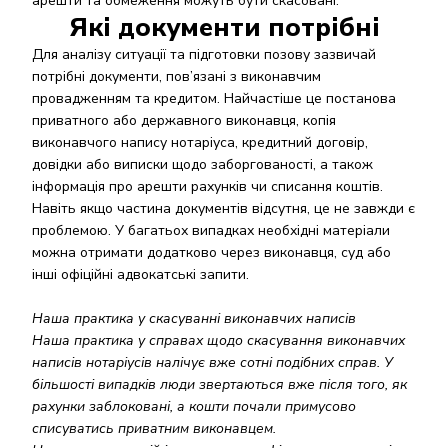
арешти та обмеження можуть бути скасовані.
Які документи потрібні
Для аналізу ситуації та підготовки позову зазвичай
потрібні документи, пов’язані з виконавчим
провадженням та кредитом. Найчастіше це постанова
приватного або державного виконавця, копія
виконавчого напису нотаріуса, кредитний договір,
довідки або виписки щодо заборгованості, а також
інформація про арешти рахунків чи списання коштів.
Навіть якщо частина документів відсутня, це не завжди є
проблемою. У багатьох випадках необхідні матеріали
можна отримати додатково через виконавця, суд або
інші офіційні адвокатські запити.
Наша практика у скасуванні виконавчих написів
Наша практика у справах щодо скасування виконавчих
написів нотаріусів налічує вже сотні подібних справ. У
більшості випадків люди звертаються вже після того, як
рахунки заблоковані, а кошти почали примусово
списуватись приватним виконавцем.