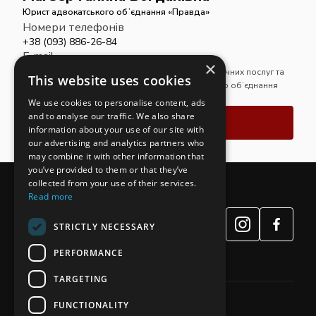
Юрист адвокатського обʼєднання «Правда»
Номери телефонів
+38 (093) 886-26-84
E-mail
×
Магістр права. Спеціалізується на наданні юридичних послуг та
This website uses cookies
супроводі справ у межах практики адвокатського обʼєднання
«Правда».
We use cookies to personalise content, ads
and to analyse our traffic. We also share
Зв'язатись
information about your use of our site with
our advertising and analytics partners who
may combine it with other information that
you’ve provided to them or that they’ve
collected from your use of their services.
Read more
STRICTLY NECESSARY
PERFORMANCE
TARGETING
FUNCTIONALITY