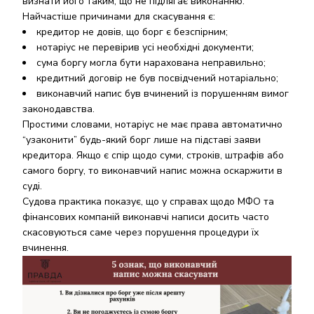
визнати його таким, що не підлягає виконанню.
Найчастіше причинами для скасування є:
кредитор не довів, що борг є безспірним;
нотаріус не перевірив усі необхідні документи;
сума боргу могла бути нарахована неправильно;
кредитний договір не був посвідчений нотаріально;
виконавчий напис був вчинений із порушенням вимог
законодавства.
Простими словами, нотаріус не має права автоматично
“узаконити” будь-який борг лише на підставі заяви
кредитора. Якщо є спір щодо суми, строків, штрафів або
самого боргу, то виконавчий напис можна оскаржити в
суді.
Судова практика показує, що у справах щодо МФО та
фінансових компаній виконавчі написи досить часто
скасовуються саме через порушення процедури їх
вчинення.