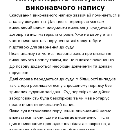
виконавчого напису
Скасування виконавчого напису зазвичай починається з
аналізу документів. Для цього перевіряється сам
виконавчий напис, документи виконавця, кредитний
договір та інші матеріали справи. Уже на цьому етапі
часто виявляються порушення, які можуть бути
підставою для звернення до суду.
Після аналізу готується позовна заява про визнання
виконавчого напису таким, що не підлягає виконанню.
До позову додаються необхідні документи та докази
порушень.
Далі справа передається до суду. У більшості випадків
такі спори розглядаються у спрощеному порядку без
тривалих судових засідань. Суд перевіряє, чи дійсно
заборгованість була безспірною та чи мав нотаріус
право вчиняти виконавчий напис.
Якщо суд встановлює порушення, виконавчий напис
визнається таким, що не підлягає виконанню. Після
цього виконавче провадження підлягає закриттю, а