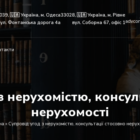
039, 🇺🇦 Україна, м. Одеса
33028, 🇺🇦 Україна, м. Рівне
advco
вул. Фонтанська дорога 4а
вул. Соборна 67, офіс 1
нтакти
з нерухомістю, консул
нерухомості
на
»
Супровід угод з нерухомістю, консультації стосовно нерух