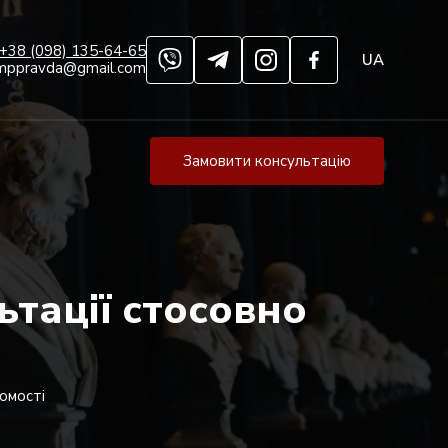
+38 (098) 135-64-65
UA
mppravda@gmail.com
Замовити консультацію
ьтації стосовно
омості