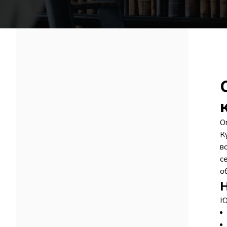
О
К
в
с
о
Н
Ю