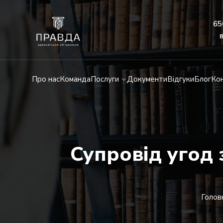
65
Про нас
Команда
Послуги
Документи
Відгуки
Блог
Ко
Супровід угод 
Голов