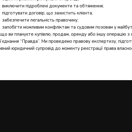
виключити підроблені документи та обтяження;
підготувати договір, що захистить клієнта;
забезпечити легальність правочину;
запобігти можливим конфліктам та судовим позовам у майбу
кщо ви плануєте купівлю, продаж, оренду або іншу операцію з
б’єднання “Правда”. Ми проведемо правову експертизу, підгот
овний юридичний супровід до моменту реєстрації права власнос