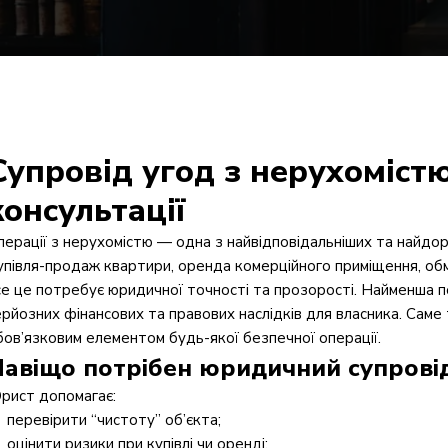
Супровід угод з нерухоміст
консультації
перації з нерухомістю — одна з найвідповідальніших та найдор
упівля-продаж квартири, оренда комерційного приміщення, обмі
се це потребує юридичної точності та прозорості. Найменша 
ерйозних фінансових та правових наслідків для власника. Саме
бов’язковим елементом будь-якої безпечної операції.
авіщо потрібен юридичний супровід
рист допомагає:
перевірити “чистоту” об’єкта;
оцінити ризики при купівлі чи оренді;