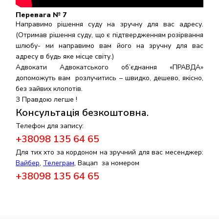
Перевага № 7
Направимо рішення суду на зручну для вас адресу.
(Отримав рішення суду, що є підтвердженням розірвання
шлюбу- ми направимо вам його на зручну для вас
адресу в будь яке місце світу.)
Адвокати Адвокатського об’єднання «ПРАВДА»
допоможуть вам розлучитись – швидко, дешево, якісно,
без зайвих клопотів.
З Правдою легше !
Консультація безкоштовна.
Телефон для запису:
+38098 135 64 65
Для тих хто за кордоном на зручний для вас месенджер:
Вайбер
,
Телеграм
, Вацап за номером
+38098 135 64 65