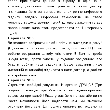
треба приїжджати до нас в Україну, в офіс нашої
компанії, достатньо лише укласти з нами договір
підписавши його за допомогою електронно-цифрового
підпису, завдяки цифровим технологіям це стало
можливо та дуже зручно. Такий договір є законим та дає
право нашим адвокатам представляти ваші інтереси у
суді !)
Перевага № 5
Ви зможете розірвати шлюб навіть не виходячи з дому !
(Підписавши з нами договір за допомогою ЕЦП ми
робимо розірвання шлюбу «під ключ» !!! Вам не треба
нікуди їхати, брати участь у судових засіданнях, все
будуть робити наші адвокати. Ваше завдання лише
дистанційне (онлайн) підписати з нами договір, а далі ми
все зробимо самі.)
Перевага № 6
Отримати необхідні документи із органів ДРАЦС ! (При
поданні позову до суду обов’язково необхідний оригінал
свідоцтва про шлюб ! Якщо у вас його не має або ви не
маєте можливості його надіслати нам, ми зможемо
отримати його самі. Ця послуга оплачується окремо та