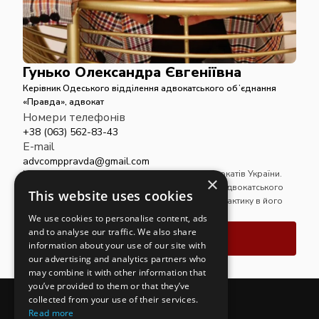
Гунько Олександра Євгеніївна
Керівник Одеського відділення адвокатського обʼєднання
«Правда», адвокат
Номери телефонів
+38 (063) 562-83-43
E-mail
advcomppravda@gmail.com
Магістр права, член Національної асоціації адвокатів України.
×
Забезпечує керівництво Одеським відділенням адвокатського
This website uses cookies
обʼєднання «Правда» та здійснює адвокатську практику в його
межах.
We use cookies to personalise content, ads
and to analyse our traffic. We also share
Зв'язатись
information about your use of our site with
our advertising and analytics partners who
may combine it with other information that
you’ve provided to them or that they’ve
collected from your use of their services.
Read more