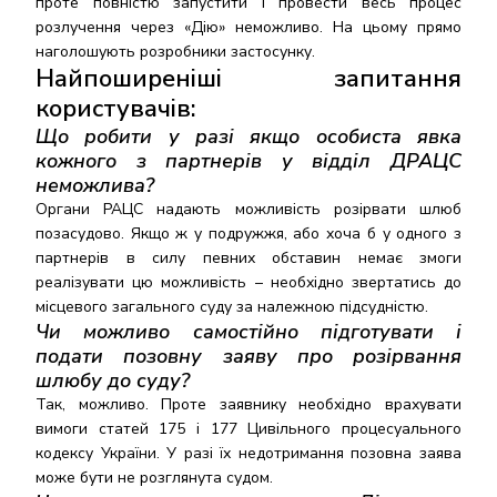
проте повністю запустити і провести весь процес
розлучення через «Дію» неможливо. На цьому прямо
наголошують розробники застосунку.
Найпоширеніші запитання
користувачів:
Що робити у разі якщо особиста явка
кожного з партнерів у відділ ДРАЦС
неможлива?
Органи РАЦС надають можливість розірвати шлюб
позасудово. Якщо ж у подружжя, або хоча б у одного з
партнерів в силу певних обставин немає змоги
реалізувати цю можливість – необхідно звертатись до
місцевого загального суду за належною підсудністю.
Чи можливо самостійно підготувати і
подати позовну заяву про розірвання
шлюбу до суду?
Так, можливо. Проте заявнику необхідно врахувати
вимоги статей 175 і 177 Цивільного процесуального
кодексу України. У разі їх недотримання позовна заява
може бути не розглянута судом.