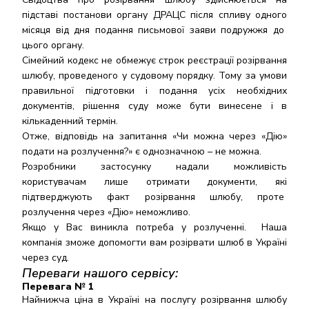
підставі постанови органу ДРАЦС після спливу одного
місяця від дня подання письмової заяви подружжя до
цього органу.
Сімейний кодекс не обмежує строк реєстрації розірвання
шлюбу, проведеного у судовому порядку. Тому за умови
правильної підготовки і подання усіх необхідних
документів, рішення суду може бути винесене і в
кількаденний термін.
Отже, відповідь на запитання «Чи можна через «Дію»
подати на розлучення?» є однозначною – не можна.
Розробники застосунку надали можливість
користувачам лише отримати документи, які
підтверджують факт розірвання шлюбу, проте
розлучення через «Дію» неможливо.
Якщо у Вас виникла потреба у розлученні. Наша
компанія зможе допомогти вам розірвати шлюб в Україні
через суд.
Переваги нашого сервісу:
Перевага № 1
Найнижча ціна в Україні на послугу розірвання шлюбу