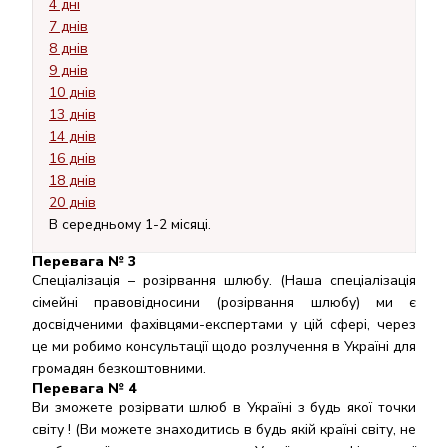
4 дні
7 днів
8 днів
9 днів
10 днів
13 днів
14 днів
16 днів
18 днів
20 днів
В середньому 1-2 місяці.
Перевага № 3
Спеціалізація – розірвання шлюбу. (Наша спеціалізація
сімейні правовідносини (розірвання шлюбу) ми є
досвідченими фахівцями-експертами у цій сфері, через
це ми робимо консультації щодо розлучення в Україні для
громадян безкоштовними.
Перевага № 4
Ви зможете розірвати шлюб в Україні з будь якої точки
світу ! (Ви можете знаходитись в будь якій країні світу, не