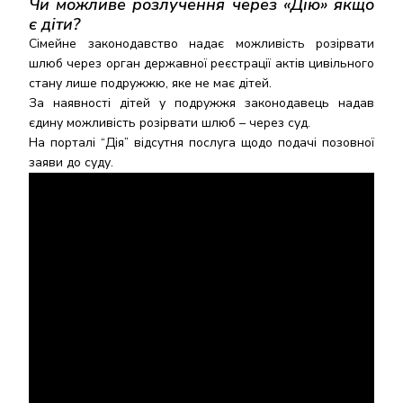
Чи можливе розлучення через «Дію» якщо
є діти?
Сімейне законодавство надає можливість розірвати
шлюб через орган державної реєстрації актів цивільного
стану лише подружжю, яке не має дітей.
За наявності дітей у подружжя законодавець надав
єдину можливість розірвати шлюб – через суд.
На порталі “Дія” відсутня послуга щодо подачі позовної
заяви до суду.