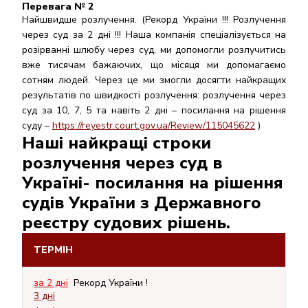
Перевага № 2
Найшвидше розлучення. (Рекорд України !!! Розлучення
через суд за 2 дні !!! Наша компанія спеціалізується на
розірванні шлюбу через суд, ми допомогли розлучитись
вже тисячам бажаючих, що місяця ми допомагаємо
сотням людей. Через це ми змогли досягти найкращих
результатів по швидкості розлучення: розлучення через
суд за 10, 7, 5 та навіть 2 дні – посилання на рішення
суду –
https://reyestr.court.gov.ua/Review/115045622
)
Наші найкращі строки
розлучення через суд в
Україні- посилання на рішення
судів України з Державного
реєстру судових рішень.
ТЕРМІН
за 2 дні
Рекорд України !
3 дні