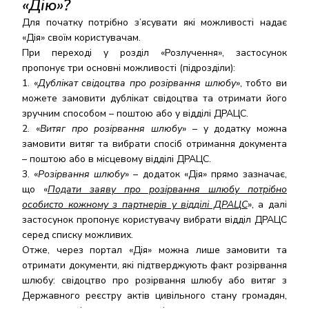
«Дію»?
Для початку потрібно з’ясувати які можливості надає
«Дія» своїм користувачам.
При переході у розділ «Розлучення», застосунок
пропонує три основні можливості (підрозділи):
«
Дублікат свідоцтва про розірвання шлюбу
», тобто ви
можете замовити дублікат свідоцтва та отримати його
зручним способом – поштою або у відділі ДРАЦС.
«
Витяг про розірвання шлюбу
» – у додатку можна
замовити витяг та вибрати спосіб отримання документа
– поштою або в місцевому відділі ДРАЦС.
«
Розірвання шлюбу
» – додаток «Дія» прямо зазначає,
що «
Подати заяву про розірвання шлюбу потрібно
особисто кожному з партнерів у відділі ДРАЦС
», а далі
застосунок пропонує користувачу вибрати відділ ДРАЦС
серед списку можливих.
Отже, через портал «Дія» можна лише замовити та
отримати документи, які підтверджують факт розірвання
шлюбу: свідоцтво про розірвання шлюбу або витяг з
Державного реєстру актів цивільного стану громадян,