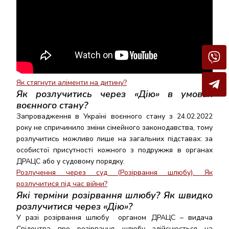
Як стягнути аліменти на дитину?
Як розлучитись через «Дію» в умовах
воєнного стану?
Запровадження в Україні воєнного стану з 24.02.2022
року не спричинило зміни сімейного законодавства, тому
розлучитись можливо лише на загальних підставах: за
особистої присутності кожного з подружжя в органах
ДРАЦС або у судовому порядку.
Розлучення через суд (Розірвання шлюбу). Як
розлучитися під час війни?
Які терміни розірвання шлюбу? Як швидко
розлучитися через «Дію»?
У разі розірвання шлюбу органом ДРАЦС – видача
Свідоцтва про розірвання шлюбу здійснюється на